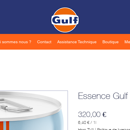
i sommes nous ?
Contact
Assistance Technique
Boutique
Me
Essence Gulf 
Prix
320,00 €
6,40 €
/
1l
6,40 €
Hors TVA
|
Politique de livraiso