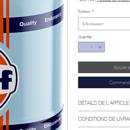
pour
1
Volume
*
Litre
Sélectionner
Quantité
*
Ajouter 
Commander
DÉTAILS DE L'ARTICLE
Gulf Rally est spécialem
CONDITIONS DE LIVRA
à certaines des conditio